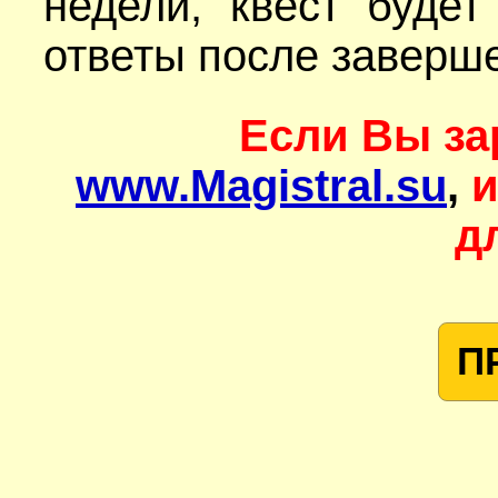
недели, квест будет
ответы после заверше
Если Вы за
www.Magistral.su
,
и
д
П