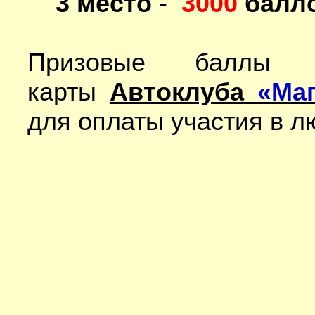
3 место
-
3000
балл
Призовые баллы 
карты
Автоклуба
«Ма
для оплаты участия в л